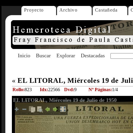
Proyecto
Archivo
Castañeda
Inicio
Buscar
Explorar
Destacadas
«
EL LITORAL, Miércoles 19 de Juli
Rollo:
823
Idx:
22566
Dvd:
9
Nº Páginas:
1/4
EL LITORAL, Miércoles 19 de Julio de 1950