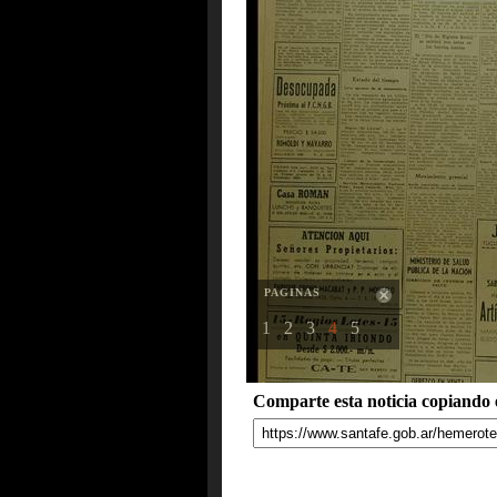
PAGINAS
1
2
3
4
5
Comparte esta noticia copiando e