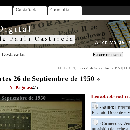
Castañeda
Consulta
Destacadas
EL ORDEN, Lunes 25 de Septiembre de 1950
|
EL 
es 26 de Septiembre de 1950
»
Nº Páginas:
4/5
Listado de notici
Septiembre de 1950
«
Salud
:
Enferme
Estatuto Docente
» «
«
Comercio
:
Ven
provisión de leche a 