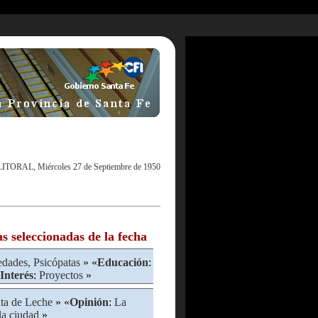
LITORAL, Miércoles 27 de Septiembre de 1950
as seleccionadas de la fecha
dades, Psicópatas
» «
Educación
:
Interés
:
Proyectos
»
ta de Leche
» «
Opinión
:
La
la ciudad
»