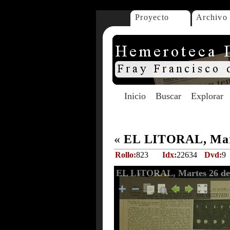
Proyecto
Archivo
Inicio
Buscar
Explorar
«
EL LITORAL, Mart
Rollo:
823
Idx:
22634
Dvd:
9
EL LITORAL, Martes 26 de 