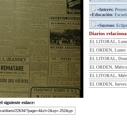
«
Interés
:
Proyec
«
Educación
:
Escuel
«
Sucesos
:
Eclip
Diarios relacion
EL LITORAL, Lunes
EL ORDEN, Lunes 2
EL LITORAL, Domin
EL ORDEN, Miércole
EL LITORAL, Miérco
EL ORDEN, Jueves 2
l siguiente enlace: