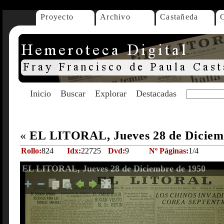
Proyecto
Archivo
Castañeda
Inicio
Buscar
Explorar
Destacadas
«
EL LITORAL, Jueves 28 de Diciem
Rollo:
824
Idx:
22725
Dvd:
9
Nº Páginas:
1/4
EL LITORAL, Jueves 28 de Diciembre de 1950