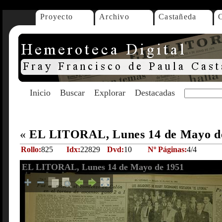
Proyecto
Archivo
Castañeda
Inicio
Buscar
Explorar
Destacadas
«
EL LITORAL, Lunes 14 de Mayo d
Rollo:
825
Idx:
22829
Dvd:
10
Nº Páginas:
4/4
EL LITORAL, Lunes 14 de Mayo de 1951