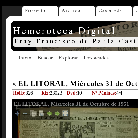
Proyecto
Archivo
Castañeda
Inicio
Buscar
Explorar
Destacadas
«
EL LITORAL, Miércoles 31 de Oct
Rollo:
826
Idx:
23023
Dvd:
10
Nº Páginas:
4/4
EL LITORAL, Miércoles 31 de Octubre de 1951