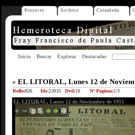
Proyecto
Archivo
Castañeda
Inicio
Buscar
Explorar
Destacadas
«
EL LITORAL, Lunes 12 de Noviem
Rollo:
826
Idx:
23035
Dvd:
10
Nº Páginas:
1/3
EL LITORAL, Lunes 12 de Noviembre de 1951