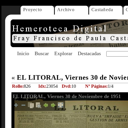
Proyecto
Archivo
Castañeda
Inicio
Buscar
Explorar
Destacadas
«
EL LITORAL, Viernes 30 de Novie
Rollo:
826
Idx:
23054
Dvd:
10
Nº Páginas:
1/4
EL LITORAL, Viernes 30 de Noviembre de 1951