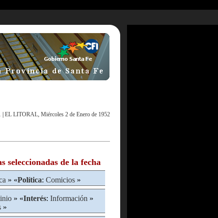
1
|
EL LITORAL, Miércoles 2 de Enero de 1952
as seleccionadas de la fecha
ica
» «
Política
:
Comicios
»
inio
» «
Interés
:
Información
»
s
»