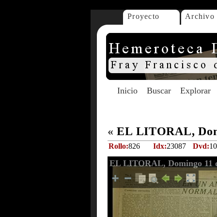
Proyecto
Archivo
Inicio
Buscar
Explorar
«
EL LITORAL, Domi
Rollo:
826
Idx:
23087
Dvd:
10
EL LITORAL, Domingo 11 d