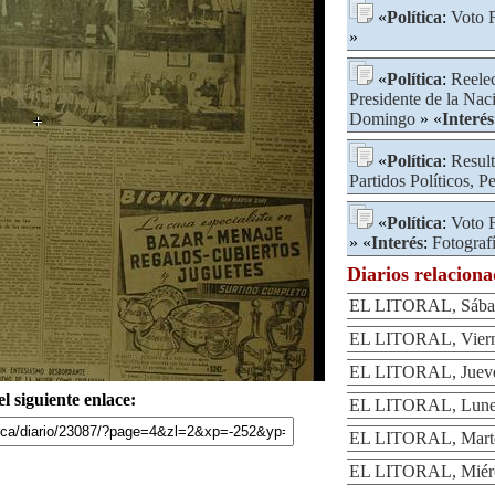
«
Política
:
Voto 
»
«
Política
:
Reele
Presidente de la Nac
Domingo
» «
Interés
«
Política
:
Result
Partidos Políticos, 
«
Política
:
Voto 
» «
Interés
:
Fotograf
Diarios relacion
EL LITORAL, Sábad
EL LITORAL, Viern
EL LITORAL, Jueve
l siguiente enlace:
EL LITORAL, Lunes
EL LITORAL, Marte
EL LITORAL, Miérc