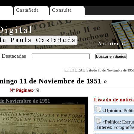
Castañeda
Consulta
Destacadas
EL LITORAL, Sábado 10 de Noviembre de 195
ngo 11 de Noviembre de 1951
»
Nº Páginas:
4/9
Listado de notici
e Noviembre de 1951
«
Opinión
:
Polít
«
Política
:
Escrut
«
Interés
:
Fotografía