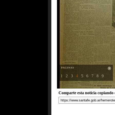
PAGINAS
1
2
3
4
5
6
7
8
9
Comparte esta noticia copiando e