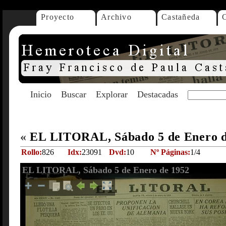
Proyecto
Archivo
Castañeda
Inicio
Buscar
Explorar
Destacadas
«
EL LITORAL, Sábado 5 de Enero 
Rollo:
826
Idx:
23091
Dvd:
10
Nº Páginas:
1/4
EL LITORAL, Sábado 5 de Enero de 1952