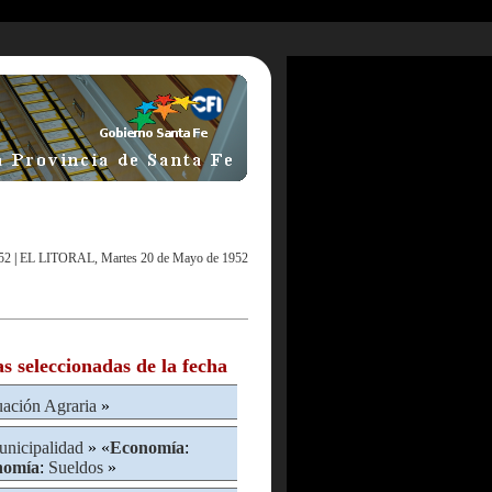
52
|
EL LITORAL, Martes 20 de Mayo de 1952
as seleccionadas de la fecha
uación Agraria
»
nicipalidad
» «
Economía
:
nomía
:
Sueldos
»