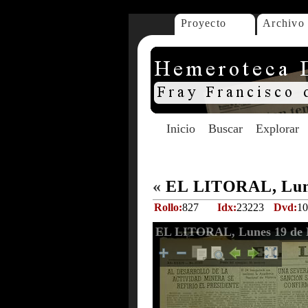
Proyecto
Archivo
Inicio
Buscar
Explorar
«
EL LITORAL, Lune
Rollo:
827
Idx:
23223
Dvd:
10
EL LITORAL, Lunes 19 de 