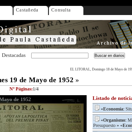
Castañeda
Consulta
Destacadas
EL LITORAL, Domingo 18 de Mayo de 19
s 19 de Mayo de 1952
»
Nº Páginas:
1/4
Listado de notici
Mayo de 1952
«
Economía
:
Sit
«
Organismo
:
Mu
Presupuesto
» «
Eco