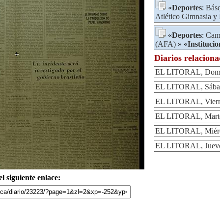
«
Deportes
:
Bás
Atlético Gimnasia y
«
Deportes
:
Camp
(AFA)
» «
Institucio
Diarios relacion
EL LITORAL, Domi
EL LITORAL, Sábad
EL LITORAL, Viern
EL LITORAL, Marte
EL LITORAL, Miérc
EL LITORAL, Jueve
l siguiente enlace: