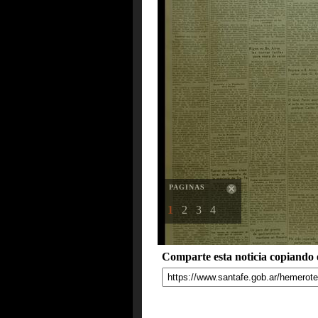
PAGINAS
1
2
3
4
Comparte esta noticia copiando e