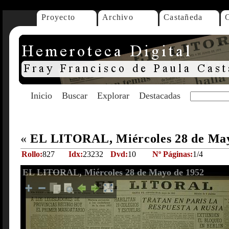
Proyecto
Archivo
Castañeda
Inicio
Buscar
Explorar
Destacadas
«
EL LITORAL, Miércoles 28 de Ma
Rollo:
827
Idx:
23232
Dvd:
10
Nº Páginas:
1/4
EL LITORAL, Miércoles 28 de Mayo de 1952