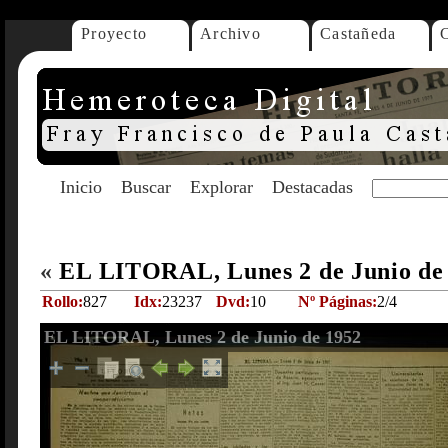
Proyecto
Archivo
Castañeda
Inicio
Buscar
Explorar
Destacadas
«
EL LITORAL, Lunes 2 de Junio de
Rollo:
827
Idx:
23237
Dvd:
10
Nº Páginas:
2/4
EL LITORAL, Lunes 2 de Junio de 1952