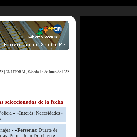
52
|
EL LITORAL, Sábado 14 de Junio de 1952
as seleccionadas de la fecha
Policía
» «
Interés
:
Necesidades
»
»
najes
» «
Personas
:
Duarte de
onas
:
Perón, Juan Domingo
»