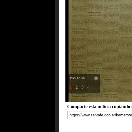
PAGINAS
1
2
3
4
Comparte esta noticia copiando e