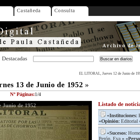
Castañeda
Consulta
Destacadas
EL LITORAL, Jueves 12 de Junio de 19
es 13 de Junio de 1952
»
Nº Páginas:
1/4
Listado de notici
 Junio de 1952
«
Instituciones
:
«
Opinión
:
Editorial
«
Sucesos
:
Home
Perón, Eva
» «
Pers