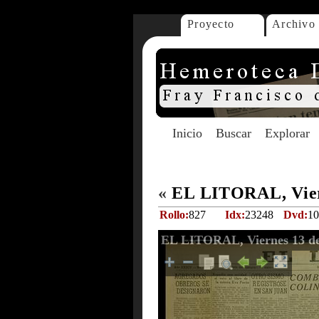
Proyecto
Archivo
Inicio
Buscar
Explorar
«
EL LITORAL, Viern
Rollo:
827
Idx:
23248
Dvd:
10
EL LITORAL, Viernes 13 de