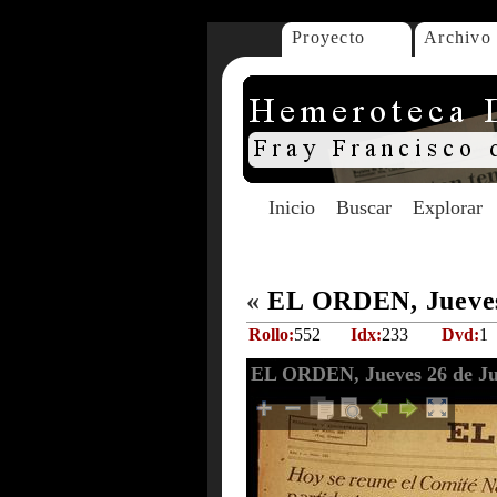
Proyecto
Archivo
Inicio
Buscar
Explorar
«
EL ORDEN, Jueves 
Rollo:
552
Idx:
233
Dvd:
1
EL ORDEN, Jueves 26 de Jul