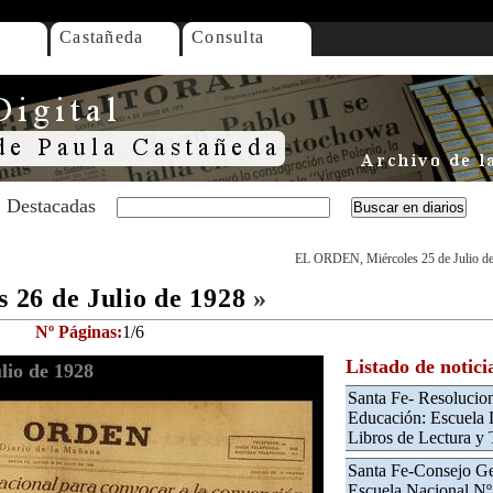
Castañeda
Consulta
Destacadas
EL ORDEN, Miércoles 25 de Julio d
26 de Julio de 1928
»
Nº Páginas:
1/6
Listado de notici
io de 1928
Santa Fe- Resolucio
Educación: Escuela L
Libros de Lectura y 
Santa Fe-Consejo Gen
Escuela Nacional Nº 