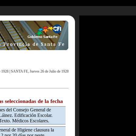
e 1928
|
SANTA FE, Jueves 26 de Julio de 1928
as seleccionadas de la fecha
nes del Consejo General de
áinez. Edificación Escolar.
Texto. Médicos Escolares.
eral de Higiene clausura la
2 por 20 días por peste.