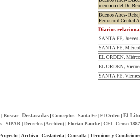
memoria del Dr. Beir
Buenos Aires- Rebaja 
Ferrocarril Central A
Diarios relacion
SANTA FE, Jueves 2
SANTA FE, Miércole
EL ORDEN, Miércole
EL ORDEN, Viernes 
SANTA FE, Viernes 
Destacadas
El Lito
|
Buscar
|
|
Conceptos
|
Santa Fe
|
El Orden
|
s
|
SIPAR
|
Decretos (Archivo)
|
Florian Paucke
|
CFI
|
Censo 1887
Proyecto
|
Archivo
|
Castañeda
|
Consulta
|
Términos y Condicione