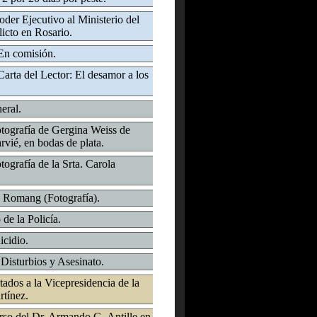
oder Ejecutivo al Ministerio del
licto en Rosario.
En comisión.
Carta del Lector: El desamor a los
eral.
Fotografía de Gergina Weiss de
vié, en bodas de plata.
ografía de la Srta. Carola
 Romang (Fotografía).
de la Policía.
icidio.
- Disturbios y Asesinato.
ados a la Vicepresidencia de la
rtínez.
rso del Dr. Armando G. Antille en