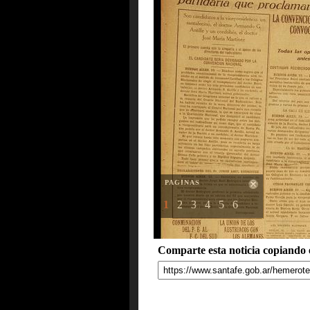
PAGINAS
1
2
3
4
5
6
Comparte esta noticia copiando e