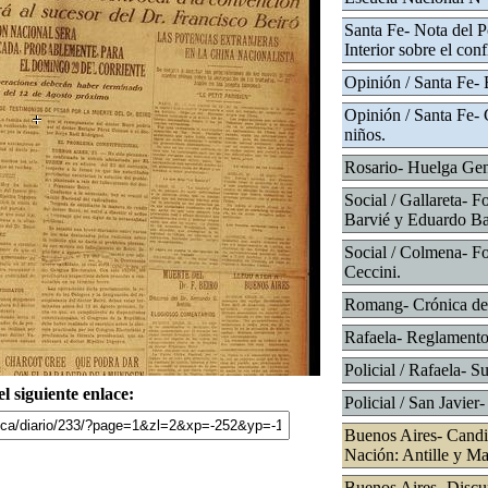
Santa Fe- Nota del P
Interior sobre el conf
Opinión / Santa Fe- 
Opinión / Santa Fe- 
niños.
Rosario- Huelga Gen
Social / Gallareta- 
Barvié y Eduardo Bar
Social / Colmena- Fot
Ceccini.
Romang- Crónica de
Rafaela- Reglamento 
Policial / Rafaela- Su
l siguiente enlace:
Policial / San Javier
Buenos Aires- Candit
Nación: Antille y Ma
Buenos Aires- Discu