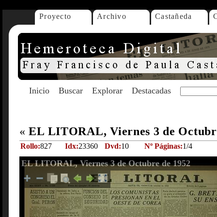
Proyecto
Archivo
Castañeda
Inicio
Buscar
Explorar
Destacadas
«
EL LITORAL, Viernes 3 de Octubr
Rollo:
827
Idx:
23360
Dvd:
10
Nº Páginas:
1/4
EL LITORAL, Viernes 3 de Octubre de 1952