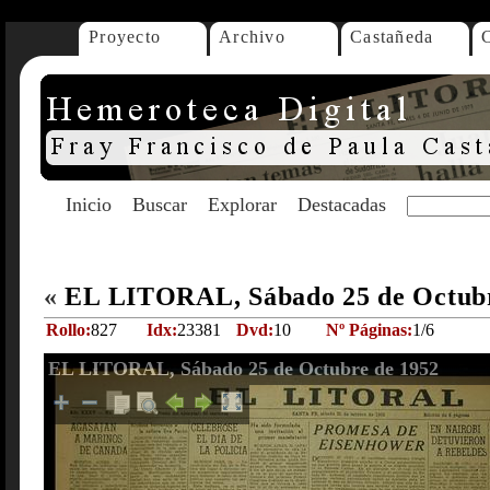
Proyecto
Archivo
Castañeda
Inicio
Buscar
Explorar
Destacadas
«
EL LITORAL, Sábado 25 de Octub
Rollo:
827
Idx:
23381
Dvd:
10
Nº Páginas:
1/6
EL LITORAL, Sábado 25 de Octubre de 1952