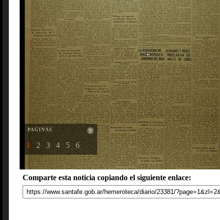
PAGINAS
1
2
3
4
5
6
Comparte esta noticia copiando el siguiente enlace: