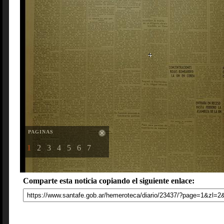
PAGINAS
1
2
3
4
5
6
7
Comparte esta noticia copiando el siguiente enlace: