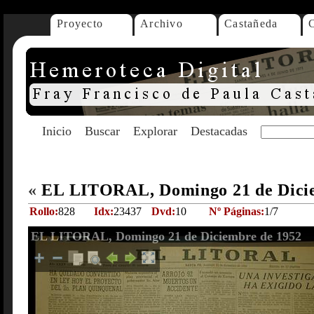
Proyecto
Archivo
Castañeda
Inicio
Buscar
Explorar
Destacadas
«
EL LITORAL, Domingo 21 de Dici
Rollo:
828
Idx:
23437
Dvd:
10
Nº Páginas:
1/7
EL LITORAL, Domingo 21 de Diciembre de 1952