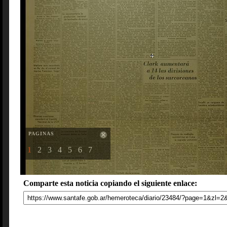
PAGINAS
1
2
3
4
5
6
7
Comparte esta noticia copiando el siguiente enlace: