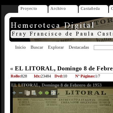
Proyecto
Archivo
Castañeda
Inicio
Buscar
Explorar
Destacadas
«
EL LITORAL, Domingo 8 de Febre
Rollo:
828
Idx:
23484
Dvd:
10
Nº Páginas:
1/7
EL LITORAL, Domingo 8 de Febrero de 1953