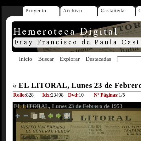
Proyecto
Archivo
Castañeda
Inicio
Buscar
Explorar
Destacadas
«
EL LITORAL, Lunes 23 de Febrero
Rollo:
828
Idx:
23498
Dvd:
10
Nº Páginas:
1/5
EL LITORAL, Lunes 23 de Febrero de 1953