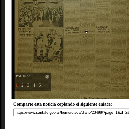
PAGINAS
1
2
3
4
5
Comparte esta noticia copiando el siguiente enlace: