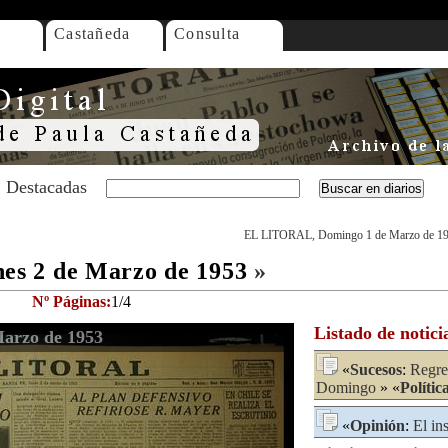
Castañeda
Consulta
Destacadas
EL LITORAL, Domingo 1 de Marzo de 1
s 2 de Marzo de 1953
»
Nº Páginas:
1/4
Listado de notici
arzo de 1953
«
Sucesos
:
Regre
Domingo
» «
Polític
«
Opinión
:
El in