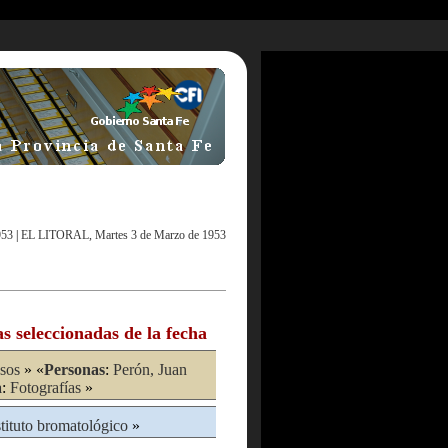
953
|
EL LITORAL, Martes 3 de Marzo de 1953
as seleccionadas de la fecha
sos
» «
Personas
:
Perón, Juan
a
:
Fotografías
»
stituto bromatológico
»