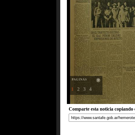
PAGINAS
1
2
3
4
Comparte esta noticia copiando e