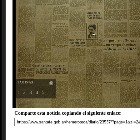
PAGINAS
1
2
3
4
5
Comparte esta noticia copiando el siguiente enlace: