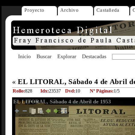
Proyecto
Archivo
Castañeda
Inicio
Buscar
Explorar
Destacadas
«
EL LITORAL, Sábado 4 de Abril d
Rollo:
828
Idx:
23537
Dvd:
10
Nº Páginas:
1/5
EL LITORAL, Sábado 4 de Abril de 1953