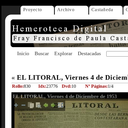
Proyecto
Archivo
Castañeda
Inicio
Buscar
Explorar
Destacadas
«
EL LITORAL, Viernes 4 de Diciem
Rollo:
830
Idx:
23776
Dvd:
10
Nº Páginas:
1/4
EL LITORAL, Viernes 4 de Diciembre de 1953