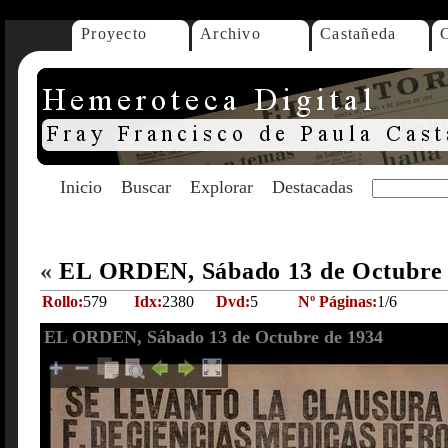
Proyecto
Archivo
Castañeda
Inicio
Buscar
Explorar
Destacadas
«
EL ORDEN, Sábado 13 de Octubre
Rollo:
579
Idx:
2380
Dvd:
5
Nº Páginas:
1/6
EL ORDEN, Sábado 13 de Octubre de 1934