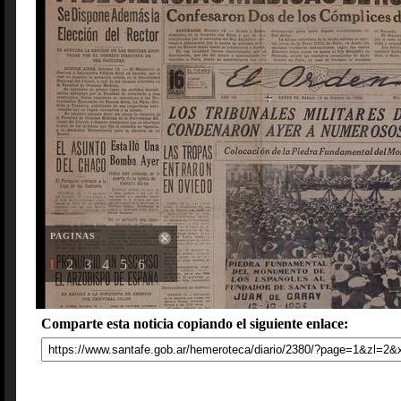
PAGINAS
1
2
3
4
5
6
Comparte esta noticia copiando el siguiente enlace: