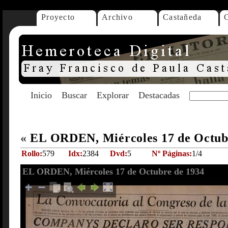
Proyecto
Archivo
Castañeda
Inicio
Buscar
Explorar
Destacadas
«
EL ORDEN, Miércoles 17 de Octub
Rollo:
579
Idx:
2384
Dvd:
5
Nº Páginas:
1/4
EL ORDEN, Miércoles 17 de Octubre de 1934