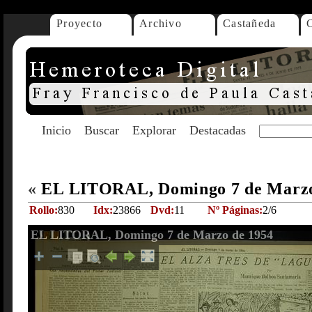
Proyecto
Archivo
Castañeda
Inicio
Buscar
Explorar
Destacadas
«
EL LITORAL, Domingo 7 de Marzo
Rollo:
830
Idx:
23866
Dvd:
11
Nº Páginas:
2/6
EL LITORAL, Domingo 7 de Marzo de 1954