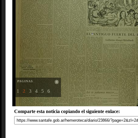
PAGINAS
1
2
3
4
5
6
Comparte esta noticia copiando el siguiente enlace: