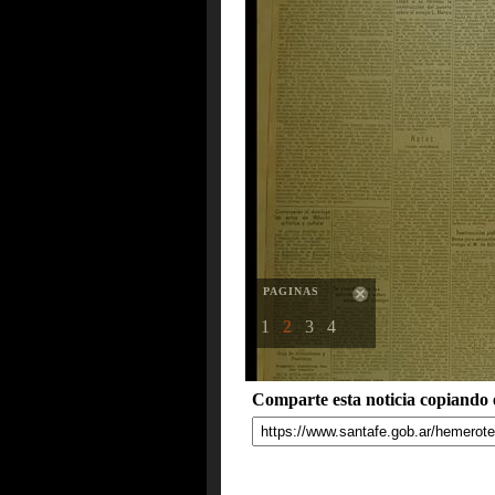
PAGINAS
1
2
3
4
Comparte esta noticia copiando e