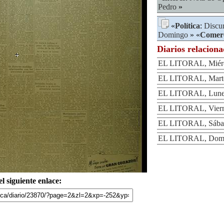
Pedro
»
«
Política
:
Discu
Domingo
» «
Comer
Diarios relacion
EL LITORAL, Miérc
EL LITORAL, Marte
EL LITORAL, Lunes
EL LITORAL, Viern
EL LITORAL, Sábad
EL LITORAL, Domin
l siguiente enlace: