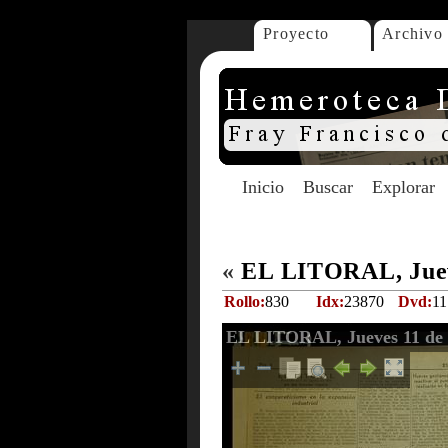
Proyecto
Archivo
Inicio
Buscar
Explorar
«
EL LITORAL, Juev
Rollo:
830
Idx:
23870
Dvd:
11
EL LITORAL, Jueves 11 de 