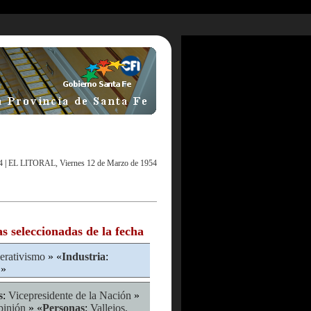
4
|
EL LITORAL, Viernes 12 de Marzo de 1954
as seleccionadas de la fecha
erativismo
» «
Industria
:
»
s
:
Vicepresidente de la Nación
»
pinión
» «
Personas
:
Vallejos,