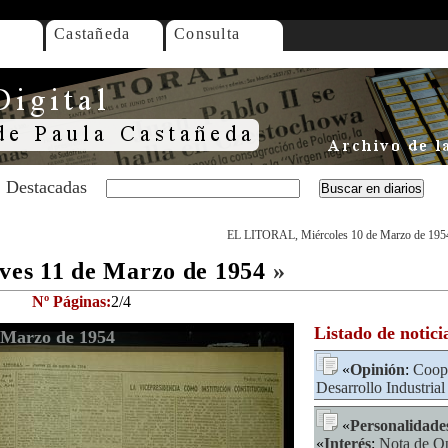
Castañeda
Consulta
Destacadas
EL LITORAL, Miércoles 10 de Marzo de 195
es 11 de Marzo de 1954
»
Nº Páginas:
2/4
Listado de notici
Marzo de 1954
«
Opinión
:
Coop
Desarrollo Industrial
«
Personalidade
«
Interés
:
Nota de O