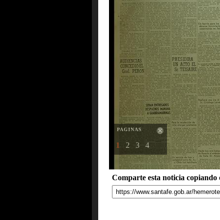
PAGINAS
1
2
3
4
Comparte esta noticia copiando e