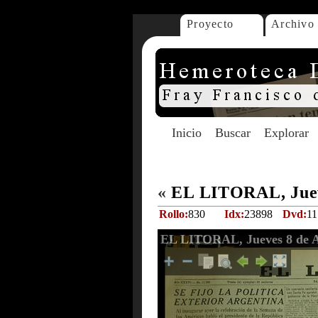
Proyecto
Archivo
Inicio
Buscar
Explorar
«
EL LITORAL, Jueve
Rollo:
830
Idx:
23898
Dvd:
11
EL LITORAL, Jueves 8 de A