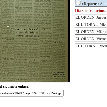
«
Deportes
:
Auto
Diarios relacion
EL ORDEN, Jueves 8
EL LITORAL, Miérco
EL ORDEN, Miércole
EL ORDEN, Viernes 
EL LITORAL, Vierne
l siguiente enlace: