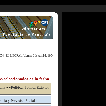
1954
|
EL LITORAL, Viernes 9 de Abril de 1954
as seleccionadas de la fecha
tina
» «
Política
:
Política Exterior
encia y Previsión Social
»