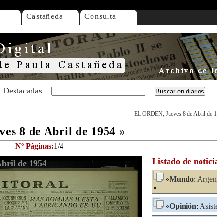
Castañeda
Consulta
Destacadas
EL ORDEN, Jueves 8 de Abril de 
s 8 de Abril de 1954
»
Nº Páginas:
1/4
Listado de notici
bril de 1954
«
Mundo
:
Argen
»
«
Opinión
:
Asist