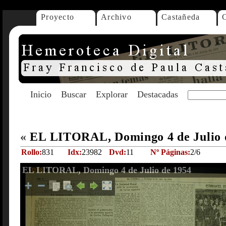
Proyecto
Archivo
Castañeda
Inicio
Buscar
Explorar
Destacadas
«
EL LITORAL, Domingo 4 de Julio 
Rollo:
831
Idx:
23982
Dvd:
11
Nº Páginas:
2/6
EL LITORAL, Domingo 4 de Julio de 1954