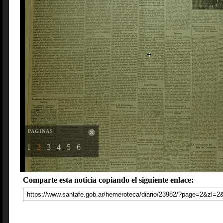
PAGINAS
1
2
3
4
5
6
Comparte esta noticia copiando el siguiente enlace: