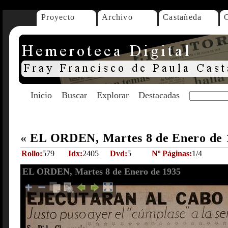
Proyecto
Archivo
Castañeda
Inicio
Buscar
Explorar
Destacadas
«
EL ORDEN, Martes 8 de Enero de
Rollo:
579
Idx:
2405
Dvd:
5
Nº Páginas:
1/4
EL ORDEN, Martes 8 de Enero de 1935