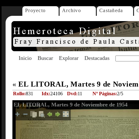
Proyecto
Archivo
Castañeda
Inicio
Buscar
Explorar
Destacadas
«
EL LITORAL, Martes 9 de Noviem
Rollo:
831
Idx:
24106
Dvd:
11
Nº Páginas:
2/5
EL LITORAL, Martes 9 de Noviembre de 1954