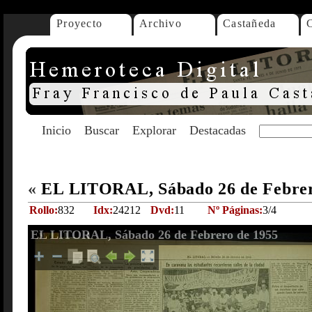
Proyecto
Archivo
Castañeda
Inicio
Buscar
Explorar
Destacadas
«
EL LITORAL, Sábado 26 de Febre
Rollo:
832
Idx:
24212
Dvd:
11
Nº Páginas:
3/4
EL LITORAL, Sábado 26 de Febrero de 1955