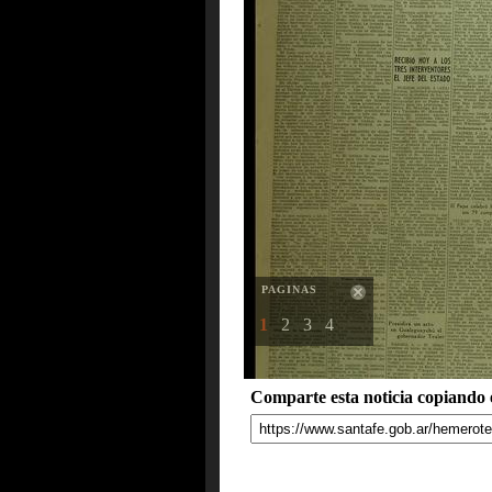
PAGINAS
1
2
3
4
Comparte esta noticia copiando e