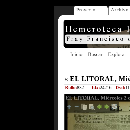
Proyecto
Archivo
Inicio
Buscar
Explorar
«
EL LITORAL, Miér
Rollo:
832
Idx:
24216
Dvd:
11
EL LITORAL, Miércoles 2 d