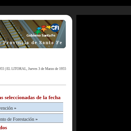
955
|
EL LITORAL, Jueves 3 de Marzo de 1955
as seleccionadas de la fecha
vención
»
to de Forestación
»
ados