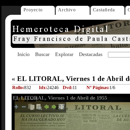
Proyecto
Archivo
Castañeda
Inicio
Buscar
Explorar
Destacadas
«
EL LITORAL, Viernes 1 de Abril 
Rollo:
832
Idx:
24246
Dvd:
11
Nº Páginas:
1/6
EL LITORAL, Viernes 1 de Abril de 1955