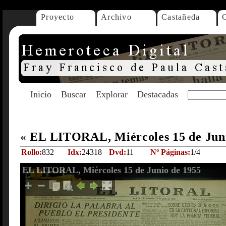
Proyecto
Archivo
Castañeda
Inicio
Buscar
Explorar
Destacadas
«
EL LITORAL, Miércoles 15 de Jun
Rollo:
832
Idx:
24318
Dvd:
11
Nº Páginas:
1/4
EL LITORAL, Miércoles 15 de Junio de 1955