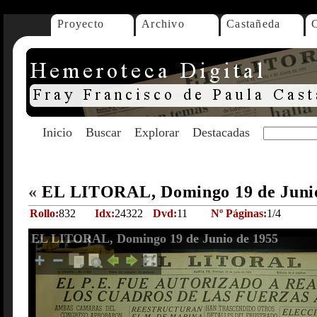
Proyecto
Archivo
Castañeda
Inicio
Buscar
Explorar
Destacadas
«
EL LITORAL, Domingo 19 de Juni
Rollo:
832
Idx:
24322
Dvd:
11
Nº Páginas:
1/4
EL LITORAL, Domingo 19 de Junio de 1955