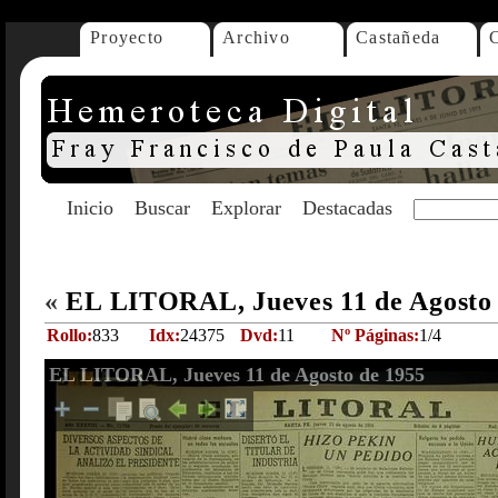
Proyecto
Archivo
Castañeda
Inicio
Buscar
Explorar
Destacadas
«
EL LITORAL, Jueves 11 de Agosto
Rollo:
833
Idx:
24375
Dvd:
11
Nº Páginas:
1/4
EL LITORAL, Jueves 11 de Agosto de 1955