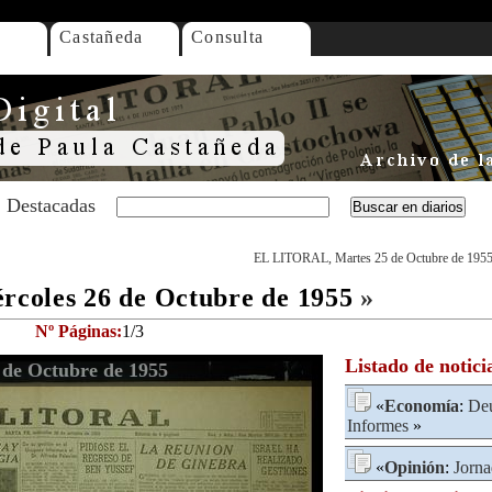
Castañeda
Consulta
Destacadas
EL LITORAL, Martes 25 de Octubre de 195
coles 26 de Octubre de 1955
»
Nº Páginas:
1/3
Listado de notici
de Octubre de 1955
«
Economía
:
Deu
Informes
»
«
Opinión
:
Jorn