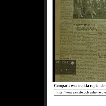
PAGINAS
1
2
3
Comparte esta noticia copiando e