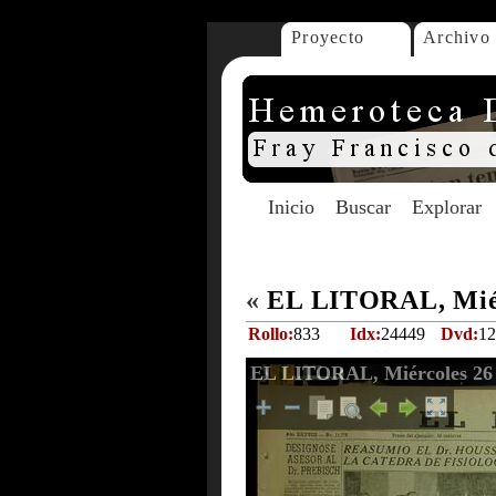
Proyecto
Archivo
Inicio
Buscar
Explorar
«
EL LITORAL, Miér
Rollo:
833
Idx:
24449
Dvd:
12
EL LITORAL, Miércoles 26 