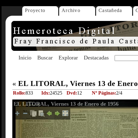
Proyecto
Archivo
Castañeda
Inicio
Buscar
Explorar
Destacadas
«
EL LITORAL, Viernes 13 de Enero
Rollo:
833
Idx:
24525
Dvd:
12
Nº Páginas:
2/4
EL LITORAL, Viernes 13 de Enero de 1956