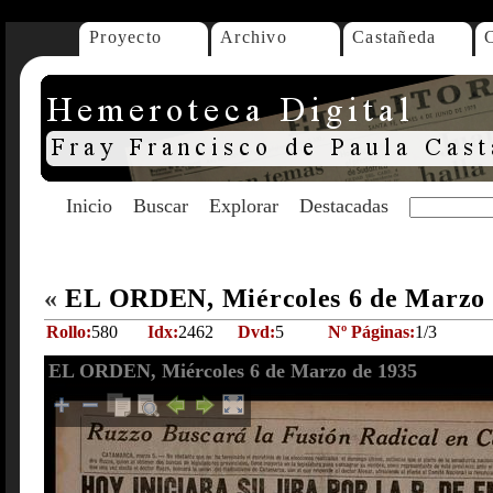
Proyecto
Archivo
Castañeda
Inicio
Buscar
Explorar
Destacadas
«
EL ORDEN, Miércoles 6 de Marzo
Rollo:
580
Idx:
2462
Dvd:
5
Nº Páginas:
1/3
EL ORDEN, Miércoles 6 de Marzo de 1935