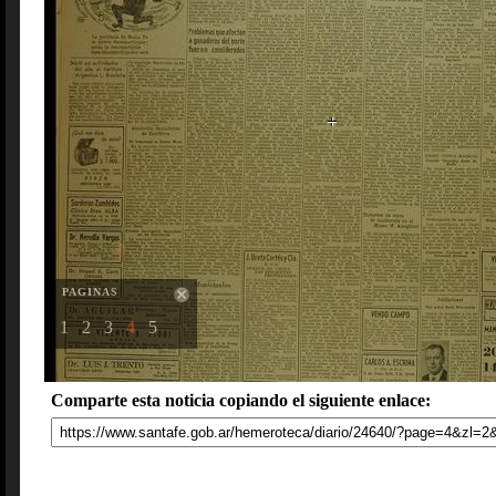
PAGINAS
1
2
3
4
5
Comparte esta noticia copiando el siguiente enlace: