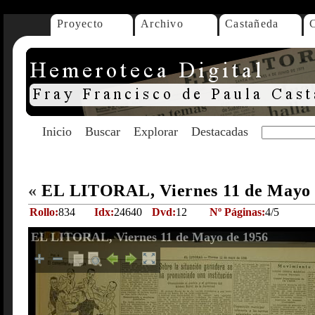
Proyecto
Archivo
Castañeda
Inicio
Buscar
Explorar
Destacadas
«
EL LITORAL, Viernes 11 de Mayo
Rollo:
834
Idx:
24640
Dvd:
12
Nº Páginas:
4/5
EL LITORAL, Viernes 11 de Mayo de 1956