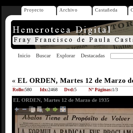
Proyecto
Archivo
Castañeda
Inicio
Buscar
Explorar
Destacadas
«
EL ORDEN, Martes 12 de Marzo d
Rollo:
580
Idx:
2468
Dvd:
5
Nº Páginas:
1/3
EL ORDEN, Martes 12 de Marzo de 1935