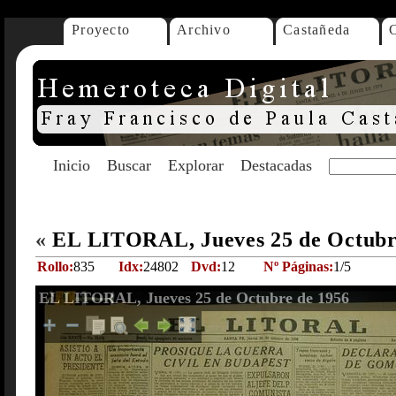
Proyecto
Archivo
Castañeda
Inicio
Buscar
Explorar
Destacadas
«
EL LITORAL, Jueves 25 de Octubr
Rollo:
835
Idx:
24802
Dvd:
12
Nº Páginas:
1/5
EL LITORAL, Jueves 25 de Octubre de 1956