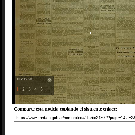
PAGINAS
1
2
3
4
5
Comparte esta noticia copiando el siguiente enlace: