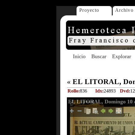
Proyecto
Archivo
Inicio
Buscar
Explorar
«
EL LITORAL, Domi
Rollo:
836
Idx:
24893
Dvd:
12
EL LITORAL, Domingo 10 d