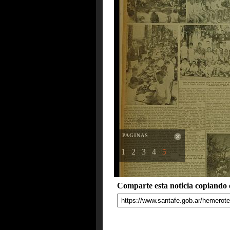
PAGINAS
1
2
3
4
5
Comparte esta noticia copiando e