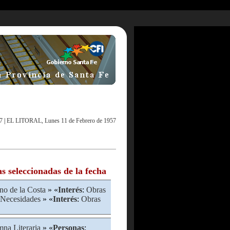
7
|
EL LITORAL, Lunes 11 de Febrero de 1957
as seleccionadas de la fecha
o de la Costa
» «
Interés
:
Obras
Necesidades
» «
Interés
:
Obras
na Literaria
» «
Personas
: