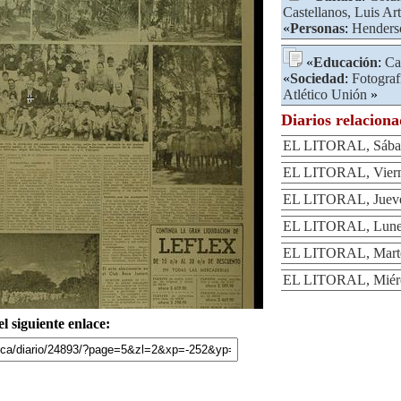
Castellanos, Luis Ar
«
Personas
:
Henderso
«
Educación
:
Ca
«
Sociedad
:
Fotograf
Atlético Unión
»
Diarios relacion
EL LITORAL, Sábad
EL LITORAL, Vierne
EL LITORAL, Jueves
EL LITORAL, Lunes 
EL LITORAL, Martes
EL LITORAL, Miérco
l siguiente enlace: