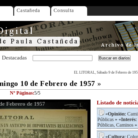
Castañeda
Consulta
Destacadas
EL LITORAL, Sábado 9 de Febrero de 195
ngo 10 de Febrero de 1957
»
Nº Páginas:
5/5
Listado de notici
e Febrero de 1957
«
Opinión
:
Camin
Públicas
» «
Interés
:
Públicas, Caminos
»
«
Cultura
:
Colum