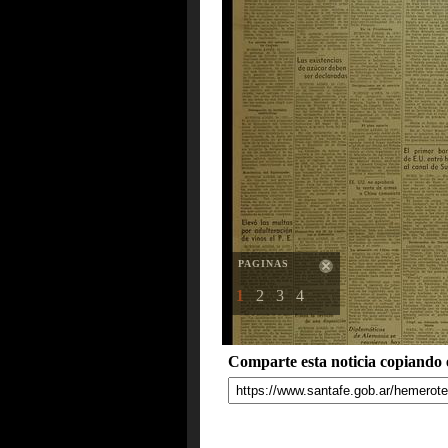
PAGINAS
1
2
3
4
Comparte esta noticia copiando e