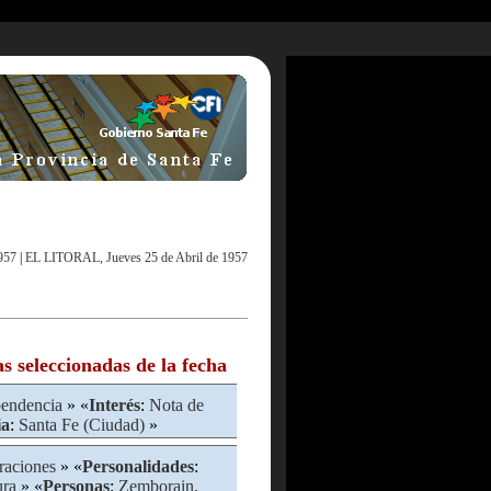
957
|
EL LITORAL, Jueves 25 de Abril de 1957
as seleccionadas de la fecha
pendencia
» «
Interés
:
Nota de
ia
:
Santa Fe (Ciudad)
»
raciones
» «
Personalidades
:
ura
» «
Personas
:
Zemborain,