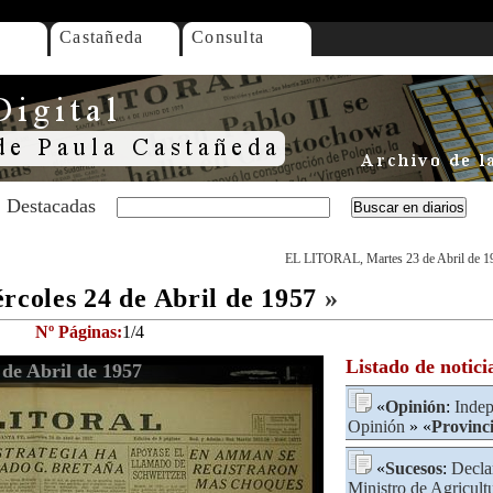
Castañeda
Consulta
Destacadas
EL LITORAL, Martes 23 de Abril de 1
oles 24 de Abril de 1957
»
Nº Páginas:
1/4
Listado de notici
de Abril de 1957
«
Opinión
:
Inde
Opinión
» «
Provinc
«
Sucesos
:
Decla
Ministro de Agricult