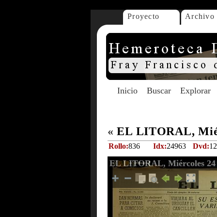
Proyecto
Archivo
Inicio
Buscar
Explorar
«
EL LITORAL, Miérc
Rollo:
836
Idx:
24963
Dvd:
12
EL LITORAL, Miércoles 24 