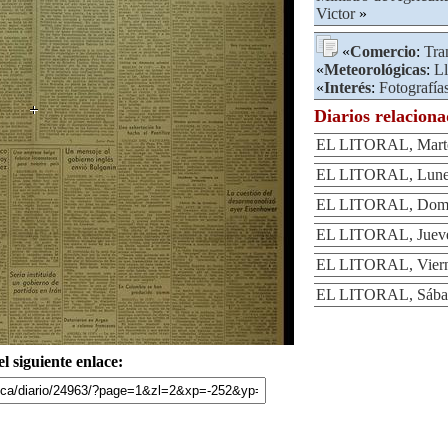
Victor
»
«
Comercio
:
Tra
«
Meteorológicas
:
Ll
«
Interés
:
Fotografía
Diarios relacion
EL LITORAL, Martes
EL LITORAL, Lunes 
EL LITORAL, Domin
EL LITORAL, Jueves
EL LITORAL, Vierne
EL LITORAL, Sábado
l siguiente enlace: