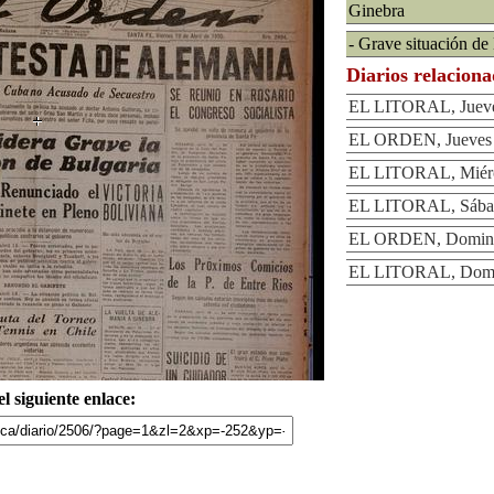
Ginebra
- Grave situación de
Diarios relacion
EL LITORAL, Jueves
EL ORDEN, Jueves 1
EL LITORAL, Miérco
EL LITORAL, Sábado
EL ORDEN, Domingo
EL LITORAL, Domin
l siguiente enlace: