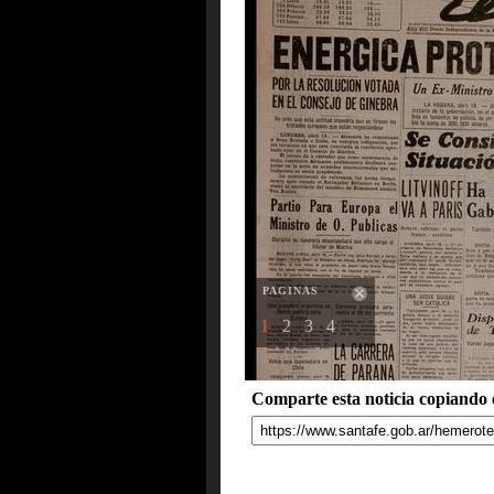
PAGINAS
1
2
3
4
Comparte esta noticia copiando e