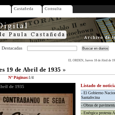
Castañeda
Consulta
Destacadas
EL ORDEN, Jueves 18 de Abril de 1
 19 de Abril de 1935
»
Nº Páginas:
1/4
Listado de notici
bril de 1935
- El Gobierno Nacion
Santafecina
- Obras de paviment
- Enérgica protesta 