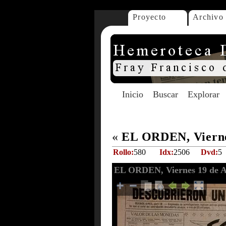
Proyecto
Archivo
Inicio
Buscar
Explorar
«
EL ORDEN, Viernes
Rollo:
580
Idx:
2506
Dvd:
5
EL ORDEN, Viernes 19 de A