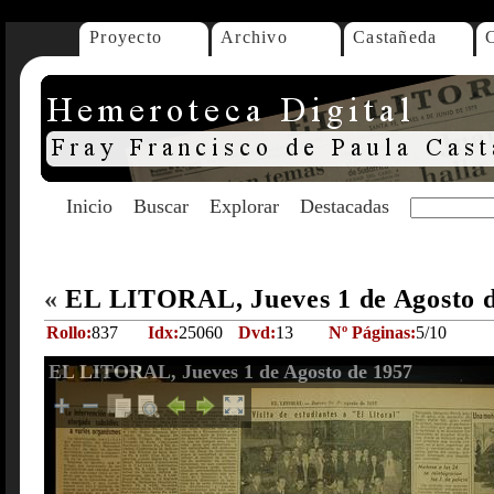
Proyecto
Archivo
Castañeda
Inicio
Buscar
Explorar
Destacadas
«
EL LITORAL, Jueves 1 de Agosto 
Rollo:
837
Idx:
25060
Dvd:
13
Nº Páginas:
5/10
EL LITORAL, Jueves 1 de Agosto de 1957