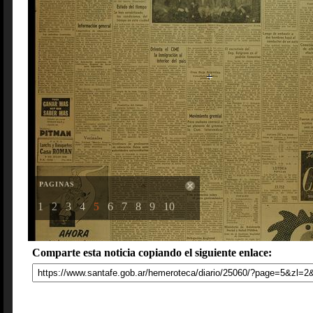
PAGINAS
1
2
3
4
5
6
7
8
9
10
Comparte esta noticia copiando el siguiente enlace: