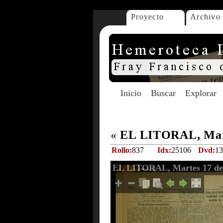
Proyecto
Archivo
Inicio
Buscar
Explorar
«
EL LITORAL, Mart
Rollo:
837
Idx:
25106
Dvd:
13
EL LITORAL, Martes 17 de 