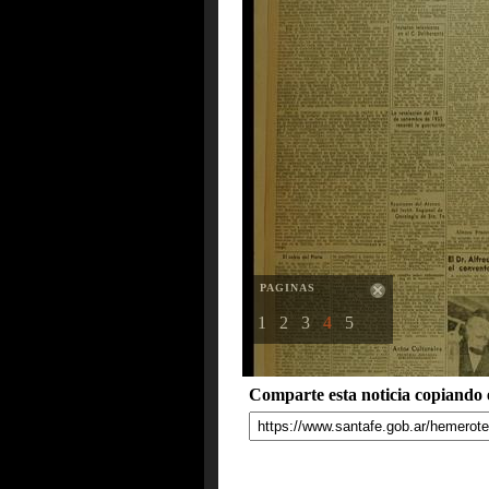
PAGINAS
1
2
3
4
5
Comparte esta noticia copiando e