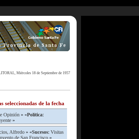
LITORAL, Miércoles 18 de Septiembre de 1957
as seleccionadas de la fecha
e Opinión
» «
Política
:
uyente
»
cios, Alfredo
» «
Sucesos
:
Visitas
nvento de San Francisco
»