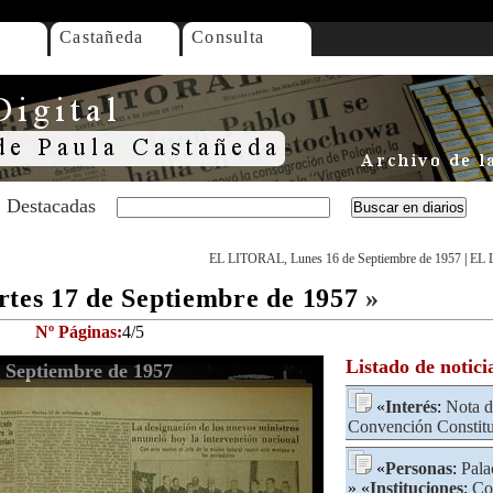
Castañeda
Consulta
Destacadas
EL LITORAL, Lunes 16 de Septiembre de 1957
|
EL 
es 17 de Septiembre de 1957
»
Nº Páginas:
4/5
Listado de notici
Septiembre de 1957
«
Interés
:
Nota d
Convención Constit
«
Personas
:
Pala
» «
Instituciones
:
Co