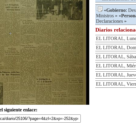
«
Gobierno
:
Des
Ministros
» «
Person
Declaraciones
»
Diarios relacion
EL LITORAL, Lunes
EL LITORAL, Domin
EL LITORAL, Sábad
EL LITORAL, Miérco
EL LITORAL, Jueves
EL LITORAL, Vierne
l siguiente enlace: