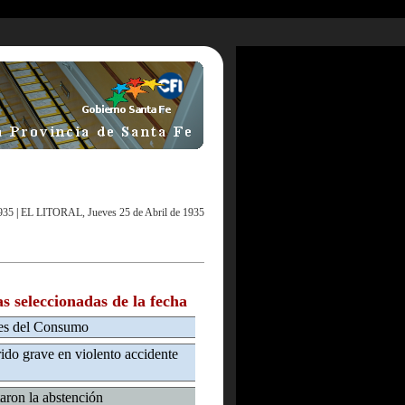
935
|
EL LITORAL, Jueves 25 de Abril de 1935
as seleccionadas de la fecha
les del Consumo
ido grave en violento accidente
taron la abstención