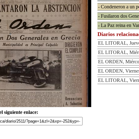
- Condeneron a un pe
- Fusilaron dos Gene
- La Paz reina en Va
Diarios relacion
EL LITORAL, Jueves
EL LITORAL, Miérco
EL ORDEN, Miércole
EL ORDEN, Viernes 
EL LITORAL, Vierne
l siguiente enlace: