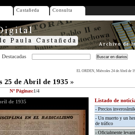
Castañeda
Consulta
Destacadas
EL ORDEN, Miércoles 24 de Abril de 1
25 de Abril de 1935
»
Nº Páginas:
1/4
Listado de notici
ril de 1935
- Precios inverosími
- Un muerto y un her
de tráfico
- Oficialmente levan