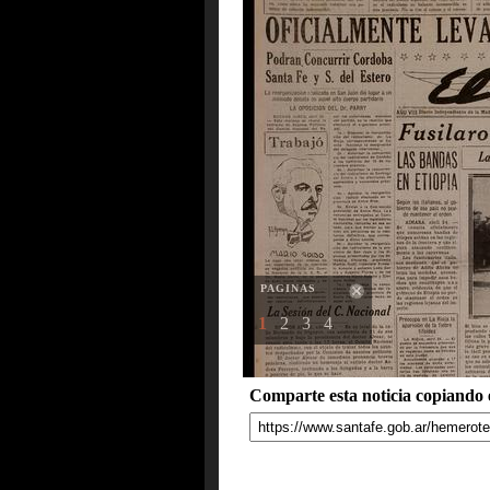
PAGINAS
1
2
3
4
Comparte esta noticia copiando e