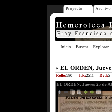
Proyecto
Archivo
Inicio
Buscar
Explorar
«
EL ORDEN, Jueves 
Rollo:
580
Idx:
2511
Dvd:
5
EL ORDEN, Jueves 25 de Ab