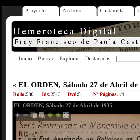
Proyecto
Archivo
Castañeda
Inicio
Buscar
Explorar
Destacadas
«
EL ORDEN, Sábado 27 de Abril de
Rollo:
580
Idx:
2513
Dvd:
5
Nº Páginas:
1/4
EL ORDEN, Sábado 27 de Abril de 1935