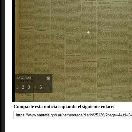
PAGINAS
1
2
3
4
5
Comparte esta noticia copiando el siguiente enlace: