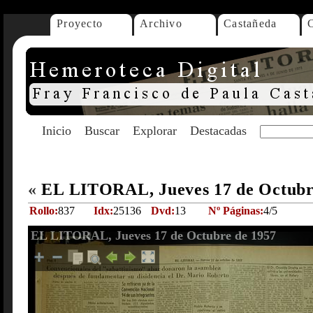
Proyecto
Archivo
Castañeda
Inicio
Buscar
Explorar
Destacadas
«
EL LITORAL, Jueves 17 de Octubr
Rollo:
837
Idx:
25136
Dvd:
13
Nº Páginas:
4/5
EL LITORAL, Jueves 17 de Octubre de 1957